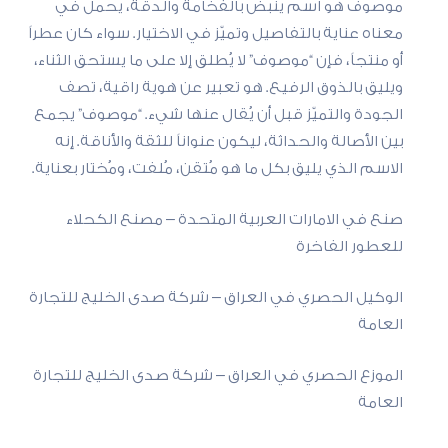
موصوف هو اسم ينبض بالفخامة والدقة، يحمل في
معناه عناية بالتفاصيل وتميّز في الاختيار. سواء كان عطراً
أو منتجاً، فإن “موصوف” لا يُطلق إلا على ما يستحق الثناء،
ويليق بالذوق الرفيع. هو تعبير عن هوية راقية، تصف
الجودة والتميّز قبل أن يُقال عنها شيء. “موصوف” يجمع
بين الأصالة والحداثة، ليكون عنواناً للثقة والأناقة. إنه
الاسم الذي يليق بكل ما هو مُتقن، مُلفت، ومُختار بعناية.
صنع في الامارات العربية المتحدة – مصنع الكحلاء
للعطور الفاخرة
الوكيل الحصري في العراق – شركة صدى الخليج للتجارة
العامة
الموزع الحصري في العراق – شركة صدى الخليج للتجارة
العامة