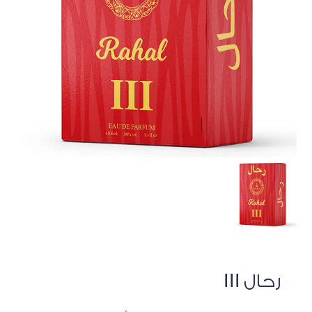
رحال III