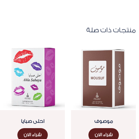
منتجات ذات صلة
موصوف
احلى صبايا
شراء الان
شراء الان